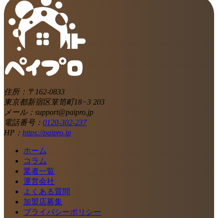
住所：〒162-0833
東京都新宿区箪笥町18−3 203
メール：support@paipro.jp
電話番号：
0120-302-237
HP：
https://paipro.jp
ホーム
コラム
業者一覧
運営会社
よくある質問
加盟店募集
プライバシーポリシー