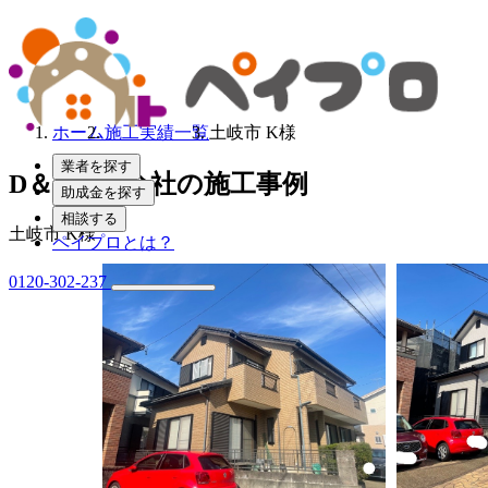
ホーム
施工実績一覧
土岐市 K様
業者を探す
D＆D株式会社の施工事例
助成金を探す
相談する
土岐市 K様
ペイプロとは？
0120-302-237