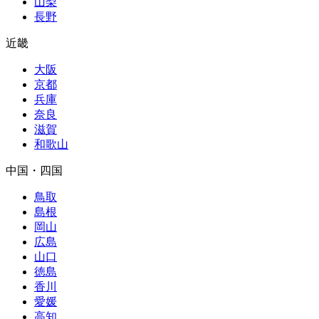
山梨
長野
近畿
大阪
京都
兵庫
奈良
滋賀
和歌山
中国・四国
鳥取
島根
岡山
広島
山口
徳島
香川
愛媛
高知