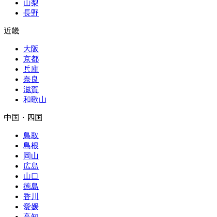
山梨
長野
近畿
大阪
京都
兵庫
奈良
滋賀
和歌山
中国・四国
鳥取
島根
岡山
広島
山口
徳島
香川
愛媛
高知