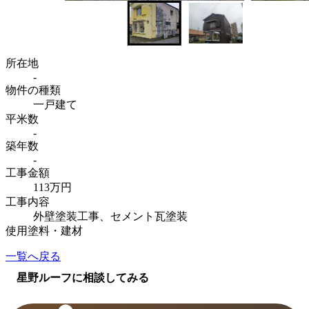
所在地
-
物件の種類
一戸建て
平米数
-
築年数
-
工事金額
113万円
工事内容
外壁塗装工事、セメント瓦塗装
使用塗料・建材
一覧へ戻る
星野ルーフに相談してみる