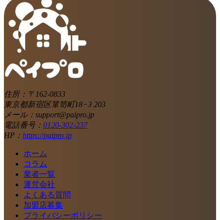
住所：〒162-0833
東京都新宿区箪笥町18−3 203
メール：support@paipro.jp
電話番号：
0120-302-237
HP：
https://paipro.jp
ホーム
コラム
業者一覧
運営会社
よくある質問
加盟店募集
プライバシーポリシー