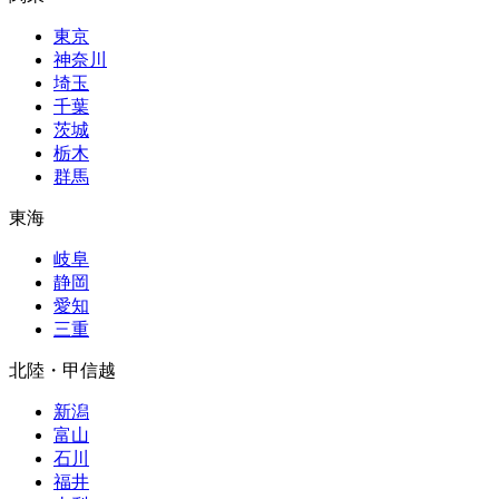
東京
神奈川
埼玉
千葉
茨城
栃木
群馬
東海
岐阜
静岡
愛知
三重
北陸・甲信越
新潟
富山
石川
福井