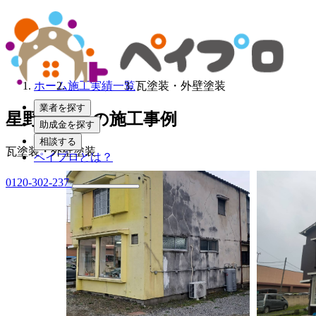
ホーム
施工実績一覧
瓦塗装・外壁塗装
業者を探す
星野ルーフの施工事例
助成金を探す
相談する
瓦塗装・外壁塗装
ペイプロとは？
0120-302-237