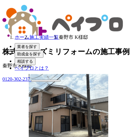
ホーム
施工実績一覧
秦野市 K様邸
業者を探す
株式会社イズミリフォームの施工事例
助成金を探す
相談する
秦野市 K様邸
ペイプロとは？
0120-302-237