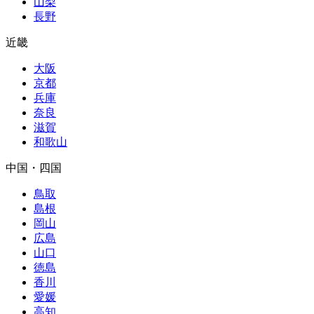
山梨
長野
近畿
大阪
京都
兵庫
奈良
滋賀
和歌山
中国・四国
鳥取
島根
岡山
広島
山口
徳島
香川
愛媛
高知