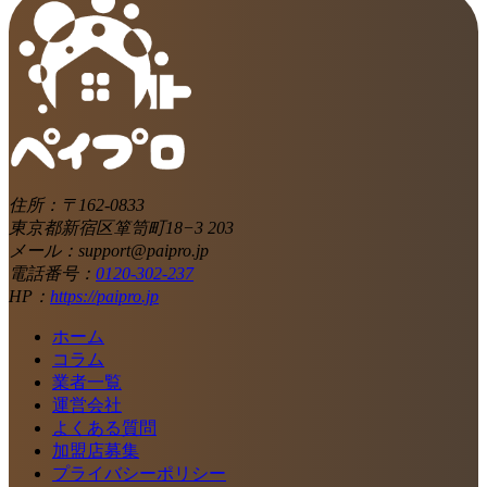
住所：〒162-0833
東京都新宿区箪笥町18−3 203
メール：support@paipro.jp
電話番号：
0120-302-237
HP：
https://paipro.jp
ホーム
コラム
業者一覧
運営会社
よくある質問
加盟店募集
プライバシーポリシー