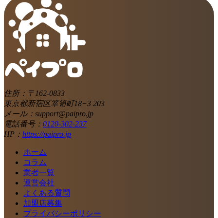
住所：〒162-0833
東京都新宿区箪笥町18−3 203
メール：support@paipro.jp
電話番号：
0120-302-237
HP：
https://paipro.jp
ホーム
コラム
業者一覧
運営会社
よくある質問
加盟店募集
プライバシーポリシー