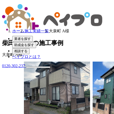
ホーム
施工実績一覧
大泉町 A様
業者を探す
柴田塗装店の施工事例
助成金を探す
相談する
大泉町 A様
ペイプロとは？
0120-302-237