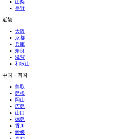
山梨
長野
近畿
大阪
京都
兵庫
奈良
滋賀
和歌山
中国・四国
鳥取
島根
岡山
広島
山口
徳島
香川
愛媛
高知