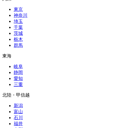
東京
神奈川
埼玉
千葉
茨城
栃木
群馬
東海
岐阜
静岡
愛知
三重
北陸・甲信越
新潟
富山
石川
福井