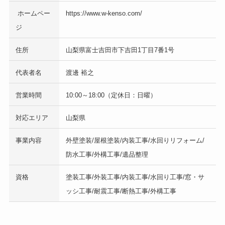
ホームペー
https://www.w-kenso.com/
ジ
住所
山梨県富士吉田市下吉田1丁目7番1号
代表者名
渡邊 裕之
営業時間
10:00～18:00（定休日：日曜）
対応エリア
山梨県
事業内容
外壁塗装/屋根塗装/内装工事/水回りリフォーム/
防水工事/外構工事/遺品整理
資格
塗装工事/外装工事/内装工事/水回り工事/窓・サ
ッシ工事/耐震工事/断熱工事/外構工事