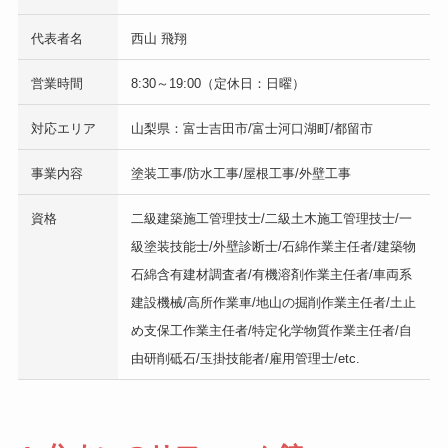
代表者名
西山 飛翔
営業時間
8:30～19:00（定休日：日曜）
対応エリア
山梨県：富士吉田市/富士河口湖町/都留市
事業内容
塗装工事/防水工事/屋根工事/外壁工事
資格
二級建築施工管理技士/二級土木施工管理技士/一
級塗装技能士/外壁診断士/石綿作業主任者/建築物
石綿含有建材調査者/有機溶剤作業主任者/車両系
建設機械/高所作業車/地山の掘削作業主任者/土止
め支保工作業主任者/特定化学物質作業主任者/自
由研削砥石/玉掛技能者/雇用管理士/etc.