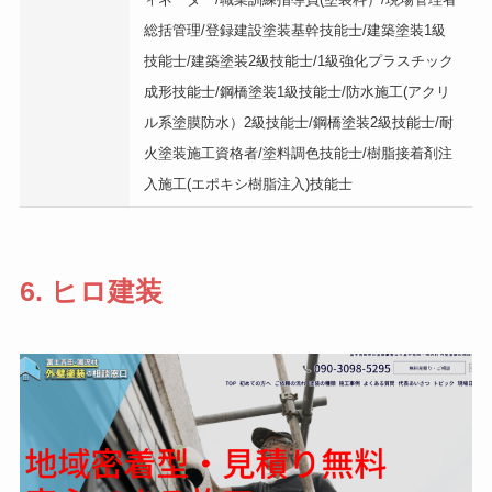
総括管理/登録建設塗装基幹技能士/建築塗装1級
技能士/建築塗装2級技能士/1級強化プラスチック
成形技能士/鋼橋塗装1級技能士/防水施工(アクリ
ル系塗膜防水）2級技能士/鋼橋塗装2級技能士/耐
火塗装施工資格者/塗料調色技能士/樹脂接着剤注
入施工(エポキシ樹脂注入)技能士
​6. ヒロ建装