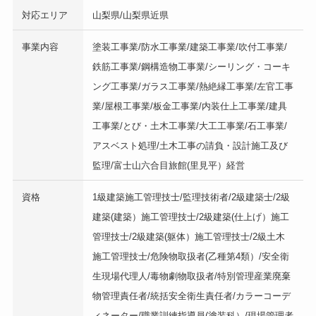
対応エリア
山梨県/山梨県近県
事業内容
塗装工事業/防水工事業/建築工事業/吹付工事業/
鉄筋工事業/鋼構造物工事業/シーリング・コーキ
ング工事業/ガラス工事業/熱絶縁工事業/左官工事
業/屋根工事業/板金工事業/内装仕上工事業/建具
工事業/とび・土木工事業/大工工事業/石工事業/
アスベスト処理/土木工事の請負・設計施工及び
監理/富士山六合目旅館(里見平）経営
資格
1級建築施工管理技士/監理技術者/2級建築士/2級
建築(建築）施工管理技士/2級建築(仕上げ）施工
管理技士/2級建築(躯体）施工管理技士/2級土木
施工管理技士/危険物取扱者(乙種第4類）/安全衛
生現場代理人/毒物劇物取扱者/特別管理産業廃棄
物管理責任者/統括安全衛生責任者/カラーコーデ
ィネーター/職業訓練指導員(塗装科）/現場管理者