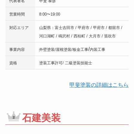
代表者名
甲斐 泰彦
営業時間
8:00〜19:00
対応エリア
山梨県：富士吉田市 / 甲府市 / 甲府市 / 都留市 /
河口湖町 / 鳴沢村 / 西桂町 / 大月市 / 笛吹市
/
事業内容
外壁塗装/屋根塗装/板金工事
内装工事
資格
塗装工事許可/ 二級塗装技能士
甲斐塗装の詳細はこちら
石建美装