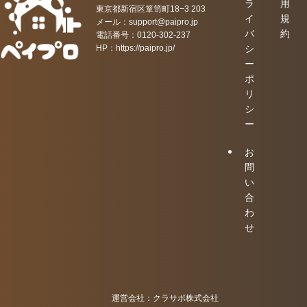
ラ
用
東京都新宿区箪笥町18−3 203
イ
規
メール：support@paipro.jp
バ
約
電話番号：0120-302-237
HP：
https://paipro.jp/
シ
ー
ポ
リ
シ
ー
お
問
い
合
わ
せ
運営会社：クラサポ株式会社