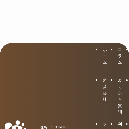
ホ
コ
ー
ラ
ム
ム
運
よ
営
く
会
あ
社
る
質
問
プ
利
住所：〒162-0833