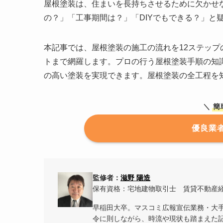
屋根塗装は、住まいを長持ちさせるために欠かせ
の？」「工事期間は？」「DIYでもできる？」と
本記事では、屋根塗装の施工の流れを12ステッ
トまで網羅します。プロの行う屋根塗装手順の知
の高い塗装を実現できます。屋根塗装の全工程を
＼
簡
優良業
監修者：
滋野 陽造
保有資格：宅地建物取引士 賃貸不動産
早稲田大卒。マスコミ広報宣伝業務・大手
令に則しながら、時流や現状も踏まえた