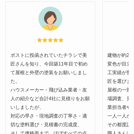
ポストに投函されていたチラシで美
建物が約2
匠さんを知り、今回築11年目で初め
変色が目立
て屋根と外壁の塗装をお願いしまし
工実績が豊
た。
匠を選びま
ハウスメーカー・飛び込み業者・友
屋根の一部
人の紹介など合計4社に見積りをお願
場調査、見
いしましたが、
業担当者や
対応の早さ・現地調査の丁寧さ・適
一人一人が
切な塗料選び・見積書の完成度、
その都度説
そして価格面まで、ほぼすべての点
職人さんはお