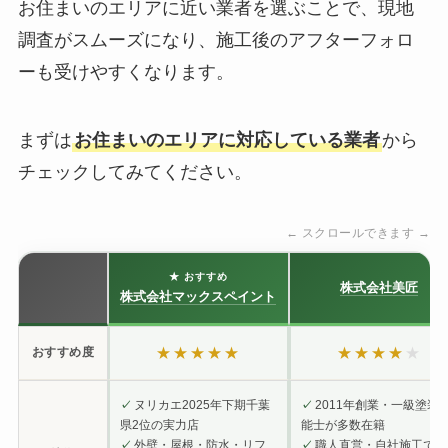
お住まいのエリアに近い業者を選ぶことで、現地
調査がスムーズになり、施工後のアフターフォロ
ーも受けやすくなります。
まずは
お住まいのエリアに対応している業者
から
チェックしてみてください。
← スクロールできます →
★ おすすめ
株式会社美匠
株式会社マックスペイント
★★★★★
★★★★
★
おすすめ度
ヌリカエ2025年下期千葉
2011年創業・一級塗装
✓
✓
県2位の実力店
能士が多数在籍
外壁・屋根・防水・リフ
職人直営・自社施工で累
✓
✓