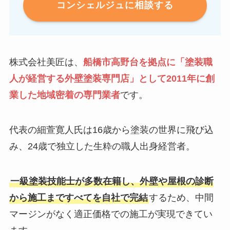
コンシェルジュに相談する
株式会社美匠は、
船橋市高野台を拠点に「塗装職
人が経営する外壁塗装専門店」として2011年に創
業した地域密着の専門業者
です。
代表の細萱寛人氏は16歳から塗装の世界に飛び込
み、24歳で独立した生粋の職人出身経営者。
一級塗装技能士が多数在籍し、外壁や屋根の診断
から施工まですべてを自社で完結
するため、中間
マージンがなく適正価格での施工が実現できてい