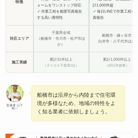
特徴
ォームをワンストップ対応
計1,000件超
作業工程を都度写真報告
毎日LINEで作業工程を
✓
✓
する高い透明性
真報告
千葉県全域
船橋市・鎌ヶ谷市
対応エリア
（船橋市・市川市・松戸市ほ
白井市・八千代市ほか
か）
累計31件以上
累計1,000件以上
施工実績
（ヌリカエ千葉県2位）
（2011年創業）
船橋市は沿岸から内陸まで住宅環
境が多様なため、地域の特性をよ
監修者 山下
昭一
く知る業者に依頼しましょう。