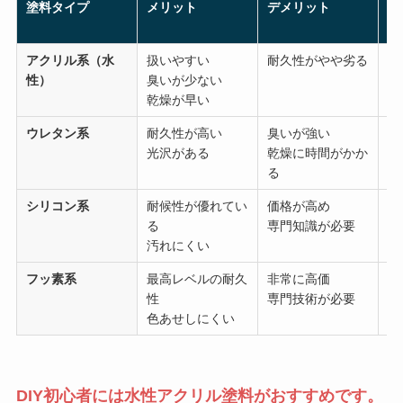
塗料タイプ
メリット
デメリット
耐
数
アクリル系（水
扱いやすい
耐久性がやや劣る
3
性）
臭いが少ない
乾燥が早い
ウレタン系
耐久性が高い
臭いが強い
5
光沢がある
乾燥に時間がかか
る
シリコン系
耐候性が優れてい
価格が高め
8
る
専門知識が必要
汚れにくい
フッ素系
最高レベルの耐久
非常に高価
1
性
専門技術が必要
年
色あせしにくい
DIY初心者には水性アクリル塗料がおすすめです。