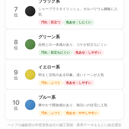
ブラック系
7
シャープでスタイリッシュ。ガルバリウム鋼板に人
気
位
汚れ：目立つ
色あせ：しにくい
グリーン系
8
自然との一体感があり、コケが目立ちにくい
位
汚れ：目立ちにくい
色あせ：しやすい
イエロー系
9
明るく活気のある印象。淡いトーンが人気
位
汚れ：ふつう
色あせ：しやすい
ブルー系
10
爽やかで開放感があり、海沿いの住宅に人気
位
汚れ：ふつう
色あせ：ややしやすい
ペイプロ編集部が外壁塗装会社の施工実績・業界データをもとに総合選定