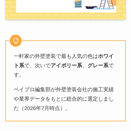
一軒家の外壁塗装で最も人気の色は
ホワイ
ト系
で、次いで
アイボリー系
、
グレー系
で
す。
ペイプロ編集部が外壁塗装会社の施工実績
や業界データをもとに総合的に選定しまし
た（
2026年7月
時点）。