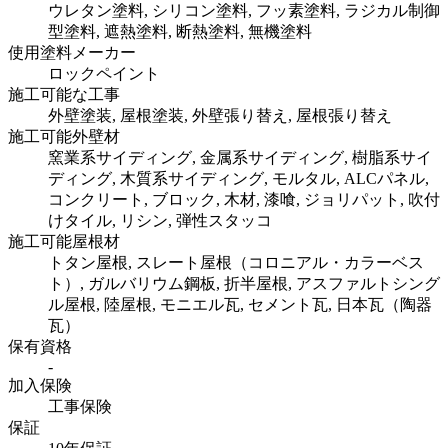
ウレタン塗料, シリコン塗料, フッ素塗料, ラジカル制御
型塗料, 遮熱塗料, 断熱塗料, 無機塗料
使用塗料メーカー
ロックペイント
施工可能な工事
外壁塗装, 屋根塗装, 外壁張り替え, 屋根張り替え
施工可能外壁材
窯業系サイディング, 金属系サイディング, 樹脂系サイ
ディング, 木質系サイディング, モルタル, ALCパネル,
コンクリート, ブロック, 木材, 漆喰, ジョリパット, 吹付
けタイル, リシン, 弾性スタッコ
施工可能屋根材
トタン屋根, スレート屋根（コロニアル・カラーベス
ト）, ガルバリウム鋼板, 折半屋根, アスファルトシング
ル屋根, 陸屋根, モニエル瓦, セメント瓦, 日本瓦（陶器
瓦）
保有資格
-
加入保険
工事保険
保証