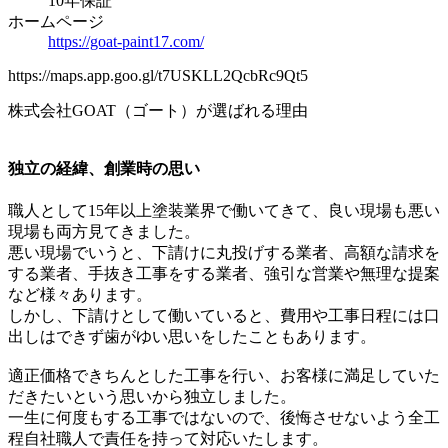
10年保証
ホームページ
https://goat-paint17.com/
https://maps.app.goo.gl/t7USKLL2QcbRc9Qt5
株式会社GOAT（ゴート）が選ばれる理由
独立の経緯、創業時の思い
職人として15年以上塗装業界で働いてきて、良い現場も悪い
現場も両方見てきました。
悪い現場でいうと、下請けに丸投げする業者、高額な請求を
する業者、手抜き工事をする業者、強引な営業や無理な提案
など様々あります。
しかし、下請けとして働いていると、費用や工事日程には口
出しはできず歯がゆい思いをしたこともあります。
適正価格できちんとした工事を行い、お客様に満足していた
だきたいという思いから独立しました。
一生に何度もする工事ではないので、後悔させないよう全工
程自社職人で責任を持って対応いたします。