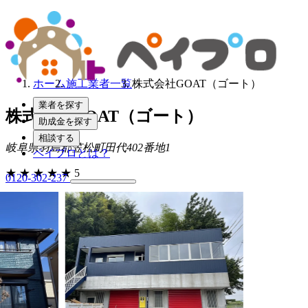
ホーム
施工業者一覧
株式会社GOAT（ゴート）
業者を探す
株式会社GOAT（ゴート）
助成金を探す
相談する
岐阜県羽島郡笠松町田代402番地1
ペイプロとは？
★
★
★
★
★
5
0120-302-237