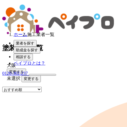
ホーム
施工業者一覧
業者を探す
塗装業者一覧
助成金を探す
相談する
ペイプロとは？
大阪
変更する
0120-302-237
未選択
変更する