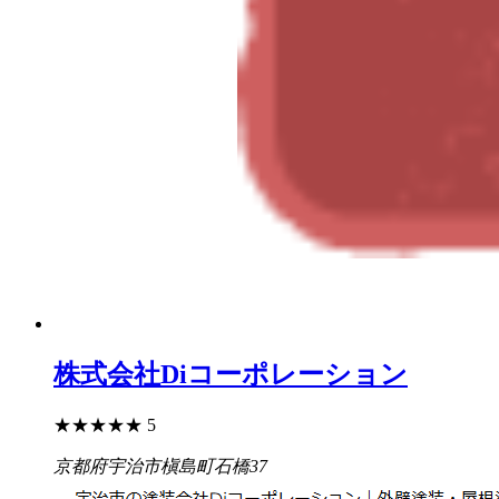
株式会社Diコーポレーション
★
★
★
★
★
5
京都府宇治市槇島町石橋37