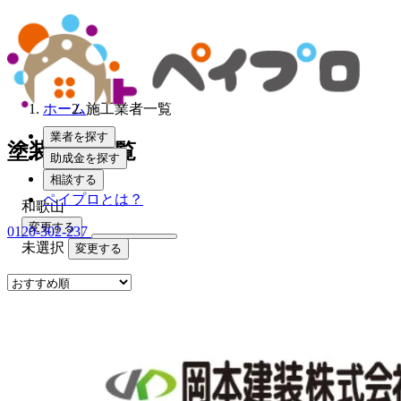
ホーム
施工業者一覧
業者を探す
塗装業者一覧
助成金を探す
相談する
ペイプロとは？
和歌山
変更する
0120-302-237
未選択
変更する