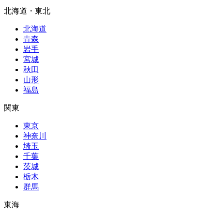
北海道・東北
北海道
青森
岩手
宮城
秋田
山形
福島
関東
東京
神奈川
埼玉
千葉
茨城
栃木
群馬
東海