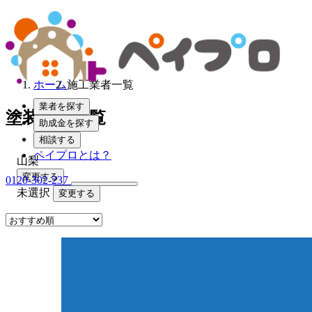
ホーム
施工業者一覧
業者を探す
塗装業者一覧
助成金を探す
相談する
ペイプロとは？
山梨
変更する
0120-302-237
未選択
変更する