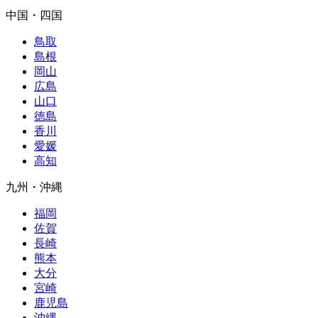
中国・四国
鳥取
島根
岡山
広島
山口
徳島
香川
愛媛
高知
九州・沖縄
福岡
佐賀
長崎
熊本
大分
宮崎
鹿児島
沖縄