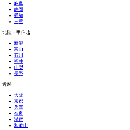
岐阜
静岡
愛知
三重
北陸・甲信越
新潟
富山
石川
福井
山梨
長野
近畿
大阪
京都
兵庫
奈良
滋賀
和歌山