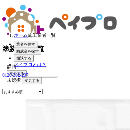
ホーム
施工業者一覧
業者を探す
塗装業者一覧
助成金を探す
相談する
ペイプロとは？
静岡
変更する
0120-302-237
未選択
変更する