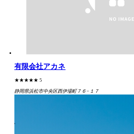
有限会社アカネ
★
★
★
★
★
5
静岡県浜松市中央区西伊場町７６−１７