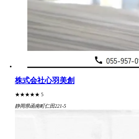
株式会社心羽美創
★
★
★
★
★
5
静岡県函南町仁田221-5