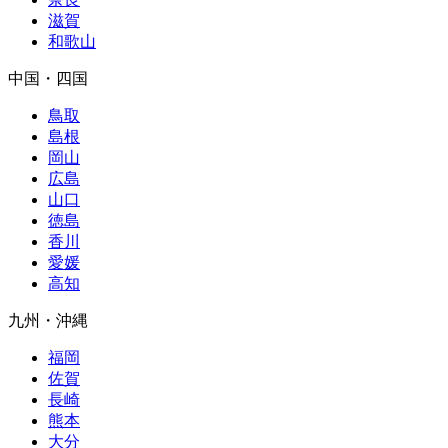
滋賀
和歌山
中国・四国
鳥取
島根
岡山
広島
山口
徳島
香川
愛媛
高知
九州・沖縄
福岡
佐賀
長崎
熊本
大分