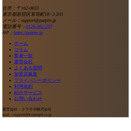
住所：〒162-0833
東京都新宿区箪笥町18−3 203
メール：support@paipro.jp
電話番号：
0120-302-237
HP：
https://paipro.jp
ホーム
コラム
業者一覧
運営会社
よくある質問
加盟店募集
プライバシーポリシー
利用規約
紹介サービス
お問い合わせ
運営会社：クラサポ株式会社
mail：support@kurasap0.co.jp