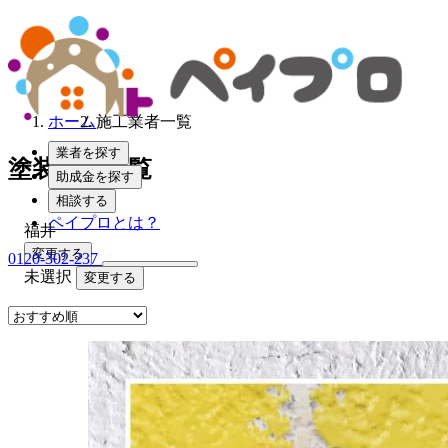
ホーム
施工業者一覧
業者を探す
塗装業者一覧
助成金を探す
相談する
ペイプロとは？
福井
変更する
0120-302-237
未選択
変更する