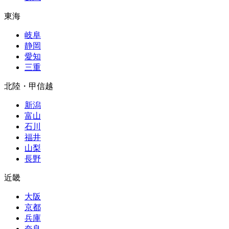
東海
岐阜
静岡
愛知
三重
北陸・甲信越
新潟
富山
石川
福井
山梨
長野
近畿
大阪
京都
兵庫
奈良