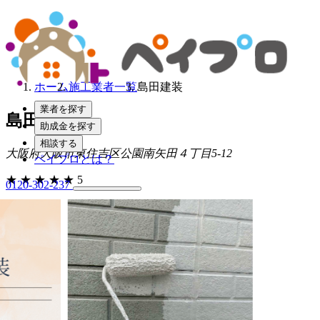
ホーム
施工業者一覧
島田建装
業者を探す
島田建装
助成金を探す
相談する
大阪府大阪市東住吉区公園南矢田４丁目5-12
ペイプロとは？
★
★
★
★
★
5
0120-302-237