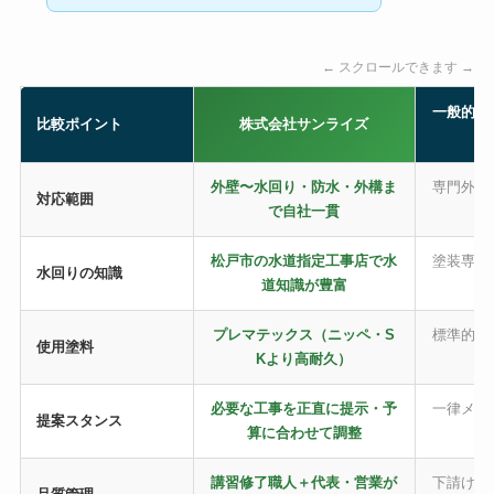
← スクロールできます →
一般的な
比較ポイント
株式会社サンライズ
外壁〜水回り・防水・外構ま
専門外は
対応範囲
で自社一貫
松戸市の水道指定工事店で水
塗装専門
水回りの知識
道知識が豊富
プレマテックス（ニッペ・S
標準的な
使用塗料
Kより高耐久）
必要な工事を正直に提示・予
一律メニ
提案スタンス
算に合わせて調整
講習修了職人＋代表・営業が
下請け任