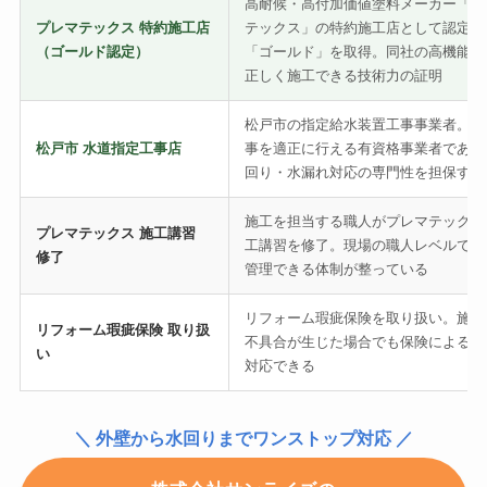
高耐候・高付加価値塗料メーカー「プ
プレマテックス 特約施工店
テックス」の特約施工店として認定バ
（ゴールド認定）
「ゴールド」を取得。同社の高機能塗
正しく施工できる技術力の証明
松戸市の指定給水装置工事事業者。水
松戸市 水道指定工事店
事を適正に行える有資格事業者であり
回り・水漏れ対応の専門性を担保する
施工を担当する職人がプレマテックス
プレマテックス 施工講習
工講習を修了。現場の職人レベルで品
修了
管理できる体制が整っている
リフォーム瑕疵保険を取り扱い。施工
リフォーム瑕疵保険 取り扱
不具合が生じた場合でも保険による補
い
対応できる
＼ 外壁から水回りまでワンストップ対応 ／