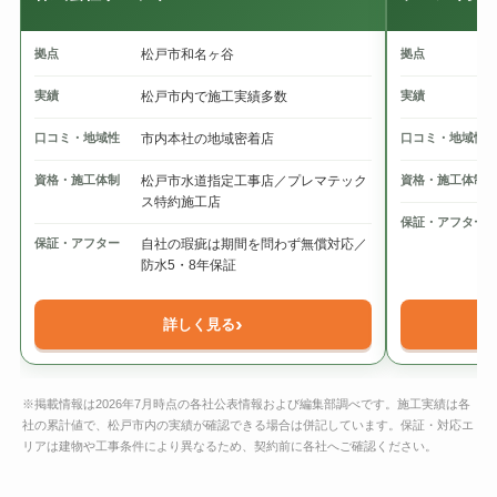
拠点
松戸市和名ヶ谷
拠点
実績
松戸市内で施工実績多数
実績
口コミ・地域性
市内本社の地域密着店
口コミ・地域性
資格・施工体制
松戸市水道指定工事店／プレマテック
資格・施工体制
ス特約施工店
保証・アフター
保証・アフター
自社の瑕疵は期間を問わず無償対応／
防水5・8年保証
›
詳しく見る
※掲載情報は2026年7月時点の各社公表情報および編集部調べです。施工実績は各
社の累計値で、松戸市内の実績が確認できる場合は併記しています。保証・対応エ
リアは建物や工事条件により異なるため、契約前に各社へご確認ください。