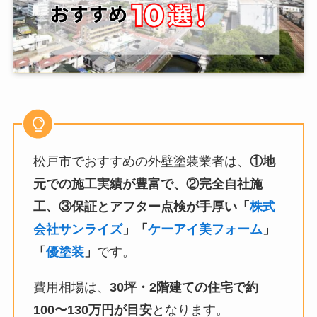
松戸市でおすすめの外壁塗装業者は、
①地
元での施工実績が豊富で、②完全自社施
工、③保証とアフター点検が手厚い「
株式
会社サンライズ
」「
ケーアイ美フォーム
」
「
優塗装
」
です。
費用相場は、
30坪・2階建ての住宅で約
100〜130万円が目安
となります。