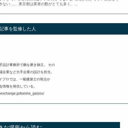
きない…… 東京都は業者の数がとても多く、…
記事を監修した人
手設計事務所で腕を磨き独立。 その
場企業など大手企業の設計を担当。
ペイプロでは、一級建築士の視点か
る情報を発信している。
xchange.jp/kaisha_gaiyou/
きな場所から読む