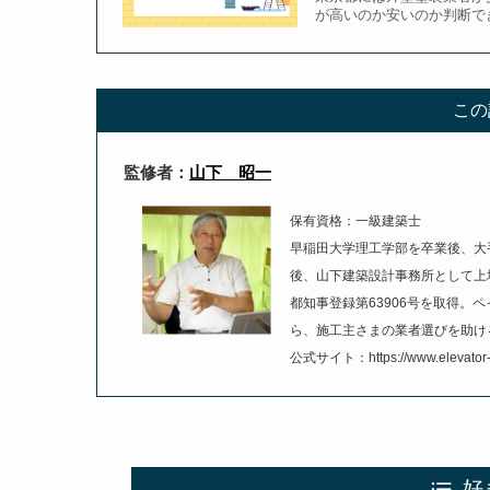
が高いのか安いのか判断で
この
監修者：
山下 昭一
保有資格：一級建築士
早稲田大学理工学部を卒業後、大
後、山下建築設計事務所として上
都知事登録第63906号を取得。
ら、施工主さまの業者選びを助け
公式サイト：https://www.elevator-e
好