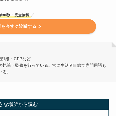
単30秒
・完全無料
／
者を今すぐ診断する
定1級・CFPなど
の執筆・監修を行っている。常に生活者目線で専門用語も
いる。
きな場所から読む