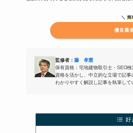
＼
簡
優良業
監修者：
藤 孝憲
保有資格：宅地建物取引士・SEO検
資格を活かし、中立的な立場で記事
わかりやすく解説し記事を執筆して
好