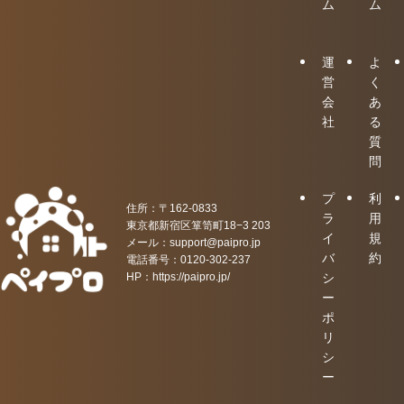
ム
ム
運
よ
営
く
会
あ
社
る
質
問
プ
利
住所：〒162-0833
ラ
用
東京都新宿区箪笥町18−3 203
イ
規
メール：support@paipro.jp
バ
約
電話番号：0120-302-237
HP：
https://paipro.jp/
シ
ー
ポ
リ
シ
ー