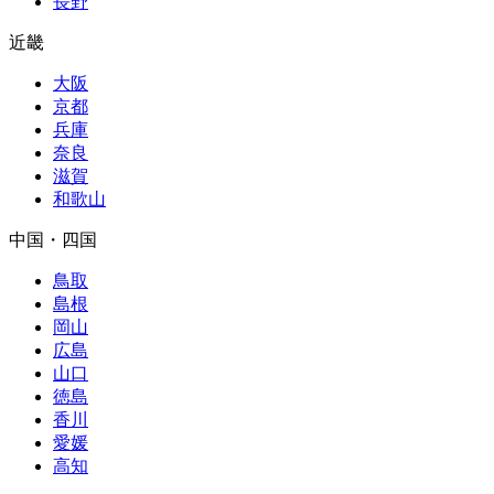
長野
近畿
大阪
京都
兵庫
奈良
滋賀
和歌山
中国・四国
鳥取
島根
岡山
広島
山口
徳島
香川
愛媛
高知