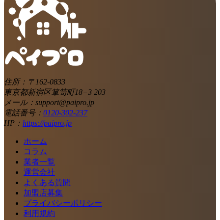
住所：〒162-0833
東京都新宿区箪笥町18−3 203
メール：support@paipro.jp
電話番号：
0120-302-237
HP：
https://paipro.jp
ホーム
コラム
業者一覧
運営会社
よくある質問
加盟店募集
プライバシーポリシー
利用規約