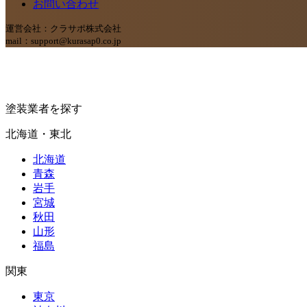
お問い合わせ
運営会社：クラサポ株式会社
mail：support@kurasap0.co.jp
塗装業者を探す
北海道・東北
北海道
青森
岩手
宮城
秋田
山形
福島
関東
東京