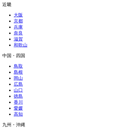
近畿
大阪
京都
兵庫
奈良
滋賀
和歌山
中国・四国
鳥取
島根
岡山
広島
山口
徳島
香川
愛媛
高知
九州・沖縄