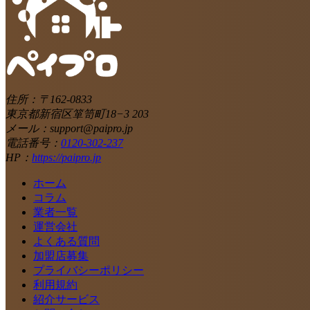
住所：〒162-0833
東京都新宿区箪笥町18−3 203
メール：support@paipro.jp
電話番号：
0120-302-237
HP：
https://paipro.jp
ホーム
コラム
業者一覧
運営会社
よくある質問
加盟店募集
プライバシーポリシー
利用規約
紹介サービス