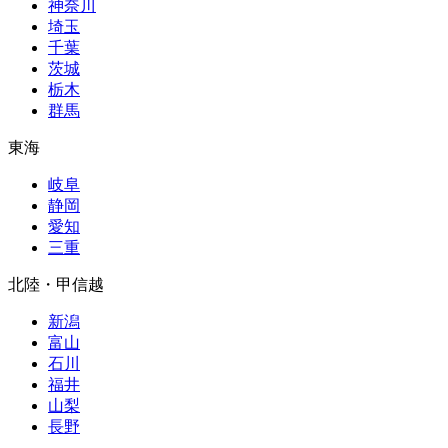
神奈川
埼玉
千葉
茨城
栃木
群馬
東海
岐阜
静岡
愛知
三重
北陸・甲信越
新潟
富山
石川
福井
山梨
長野