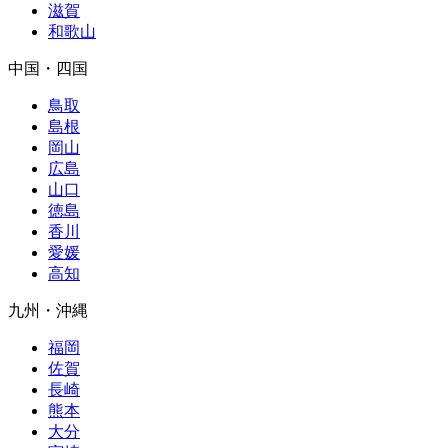
滋賀
和歌山
中国・四国
鳥取
島根
岡山
広島
山口
徳島
香川
愛媛
高知
九州・沖縄
福岡
佐賀
長崎
熊本
大分