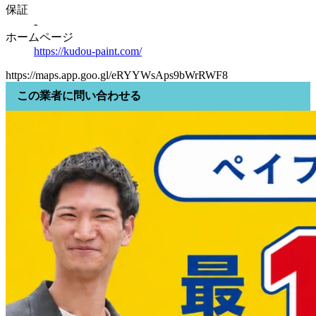
保証
-
ホームページ
https://kudou-paint.com/
https://maps.app.goo.gl/eRYYWsAps9bWrRWF8
この業者に問い合わせる