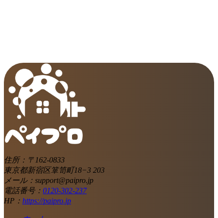
住所：〒162-0833
東京都新宿区箪笥町18−3 203
メール：support@paipro.jp
電話番号：
0120-302-237
HP：
https://paipro.jp