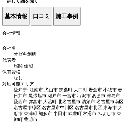
詳しく話を聞く
基本情報
口コミ
施工事例
会社情報
会社名
オゼキ創研
代表者
尾関 佳昭
保有資格
なし
対応可能エリア
愛知県: 江南市 犬山市 扶桑町 大口町 岩倉市 小牧市 春
日井市 尾張旭市 瀬戸市 一宮市 稲沢市 あま市 津島市
愛西市 弥富市 大治町 北名古屋市 清須市 名古屋市南区
名古屋市緑区 名古屋市中川区 名古屋市北区 東海市 大
府市 東浦町 知多市 半田市 武豊町 常滑市 みよし市 東
郷町 豊明市