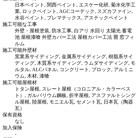
日本ペイント, 関西ペイント, エスケー化研, 菊水化学工
業, ロックペイント, AGCコーテック, スズカファイン,
水谷ペイント, プレマテックス, アステックペイント
施工可能な工事
外壁・屋根塗装, 防水工事, 白アリ 水回り 太陽光 蓄電
池 屋根漆喰 外壁カバー工法 屋根カバー工法 畳 窓フィ
ルム
施工可能外壁材
窯業系サイディング, 金属系サイディング, 樹脂系サイ
ディング, 木質系サイディング, ラムダサイディング, モ
ルタル, ALCパネル, コンクリート, ブロック, アルミニ
ウム, 木材, 漆喰
施工可能屋根材
トタン屋根, スレート屋根（コロニアル・カラーベス
ト）, ガルバリウム鋼板, 折半屋根, アスファルトシング
ル屋根, 陸屋根, モニエル瓦, セメント瓦, 日本瓦（陶器
瓦）
保有資格
なし
加入保険
-