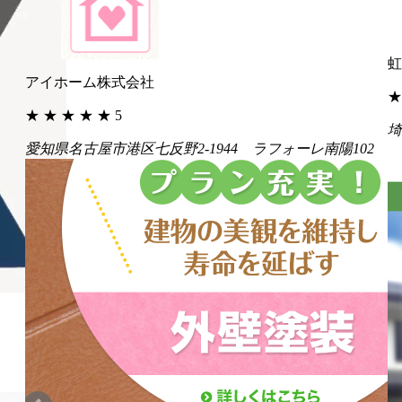
虹
アイホーム株式会社
★
★
★
★
★
★
5
埼
愛知県名古屋市港区七反野2-1944 ラフォーレ南陽102