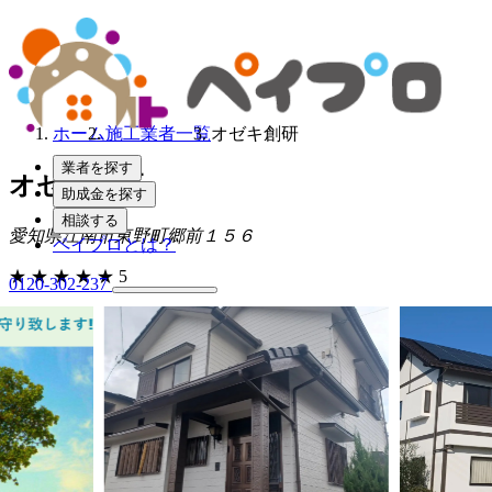
ホーム
施工業者一覧
オゼキ創研
業者を探す
オゼキ創研
助成金を探す
相談する
愛知県江南市東野町郷前１５６
ペイプロとは？
★
★
★
★
★
5
0120-302-237