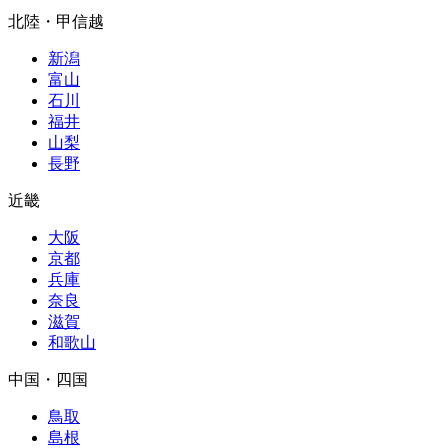
北陸・甲信越
新潟
富山
石川
福井
山梨
長野
近畿
大阪
京都
兵庫
奈良
滋賀
和歌山
中国・四国
鳥取
島根