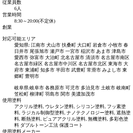
従業員数
6人
営業時間
8:30～20:00(不定休)
創業
-
対応可能エリア
愛知県: 江南市 犬山市 扶桑町 大口町 岩倉市 小牧市 春
日井市 尾張旭市 瀬戸市 一宮市 稲沢市 あま市 津島市
愛西市 弥富市 大治町 北名古屋市 清須市 名古屋市南区
名古屋市緑区 名古屋市中川区 名古屋市北区 東海市 大
府市 東浦町 知多市 半田市 武豊町 常滑市 みよし市 東
郷町 豊明市
岐阜県:岐阜市 各務原市 可児市 多治見市 土岐市 岐南町
笠松町 柳津町 羽島市 関市 美濃加茂市
使用塗料
アクリル塗料, ウレタン塗料, シリコン塗料, フッ素塗
料, ラジカル制御型塗料, ナノテクノロジー塗料, 遮熱塗
料, 断熱塗料, ピュアアクリル塗料, 無機塗料, 多彩色塗
料 ダブルトーン工法 保護コート
使用塗料メーカー