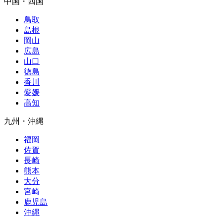
中国・四国
鳥取
島根
岡山
広島
山口
徳島
香川
愛媛
高知
九州・沖縄
福岡
佐賀
長崎
熊本
大分
宮崎
鹿児島
沖縄