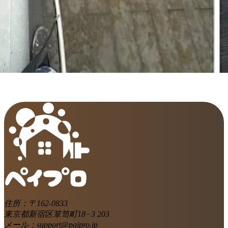
住所：〒162-0833
東京都新宿区箪笥町18−3 203
メール：support@paipro.jp