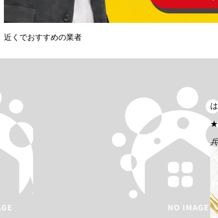
近くでおすすめの業者
は
★
兵