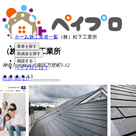
ホーム
施工業者一覧
（株）松下工業所
業者を探す
（株）松下工業所
助成金を探す
相談する
神奈川県横浜市南区万世町1-12
ペイプロとは？
★
★
★
★
4.3
0120-302-237