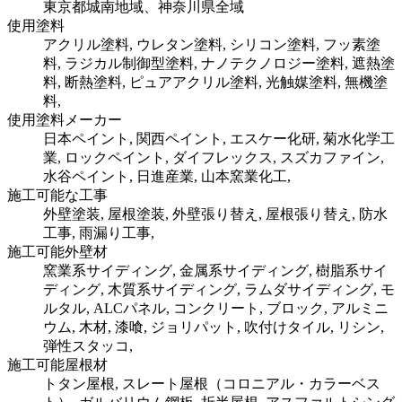
東京都城南地域、神奈川県全域
使用塗料
アクリル塗料, ウレタン塗料, シリコン塗料, フッ素塗
料, ラジカル制御型塗料, ナノテクノロジー塗料, 遮熱塗
料, 断熱塗料, ピュアアクリル塗料, 光触媒塗料, 無機塗
料,
使用塗料メーカー
日本ペイント, 関西ペイント, エスケー化研, 菊水化学工
業, ロックペイント, ダイフレックス, スズカファイン,
水谷ペイント, 日進産業, 山本窯業化工,
施工可能な工事
外壁塗装, 屋根塗装, 外壁張り替え, 屋根張り替え, 防水
工事, 雨漏り工事,
施工可能外壁材
窯業系サイディング, 金属系サイディング, 樹脂系サイ
ディング, 木質系サイディング, ラムダサイディング, モ
ルタル, ALCパネル, コンクリート, ブロック, アルミニ
ウム, 木材, 漆喰, ジョリパット, 吹付けタイル, リシン,
弾性スタッコ,
施工可能屋根材
トタン屋根, スレート屋根（コロニアル・カラーベス