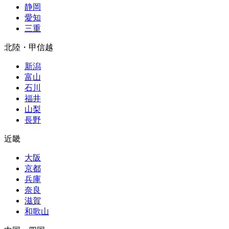
静岡
愛知
三重
北陸・甲信越
新潟
富山
石川
福井
山梨
長野
近畿
大阪
京都
兵庫
奈良
滋賀
和歌山