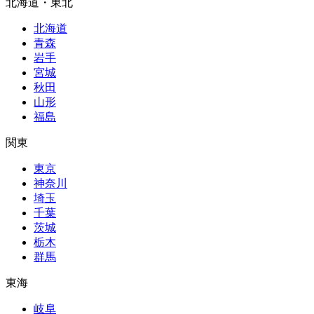
北海道・東北
北海道
青森
岩手
宮城
秋田
山形
福島
関東
東京
神奈川
埼玉
千葉
茨城
栃木
群馬
東海
岐阜