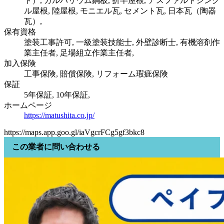
ト）, ガルバリウム鋼板, 折半屋根, アスファルトシング
ル屋根, 陸屋根, モニエル瓦, セメント瓦, 日本瓦（陶器
瓦）,
保有資格
塗装工事許可, 一級塗装技能士, 外壁診断士, 有機溶剤作
業主任者, 足場組立作業主任者,
加入保険
工事保険, 賠償保険, リフォーム瑕疵保険
保証
5年保証, 10年保証,
ホームページ
https://matushita.co.jp/
https://maps.app.goo.gl/iaVgcrFCg5gf3bkc8
この業者に問い合わせる