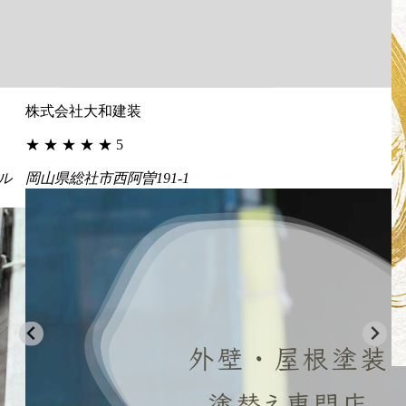
株式会社大和建装
★
★
★
★
★
5
ル
岡山県総社市西阿曽191-1